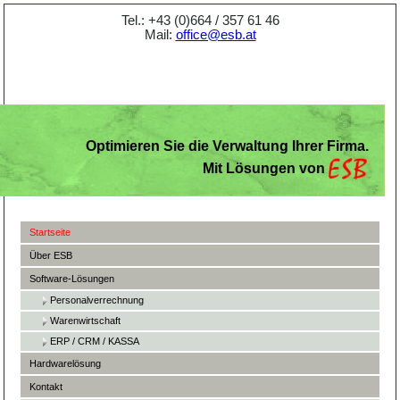
Tel.: +43 (0)664 / 357 61 46
Mail:
office@esb.at
Optimieren Sie die Verwaltung Ihrer Firma.
Mit Lösungen von
Startseite
Über ESB
Software-Lösungen
Personalverrechnung
Warenwirtschaft
ERP / CRM / KASSA
Hardwarelösung
Kontakt